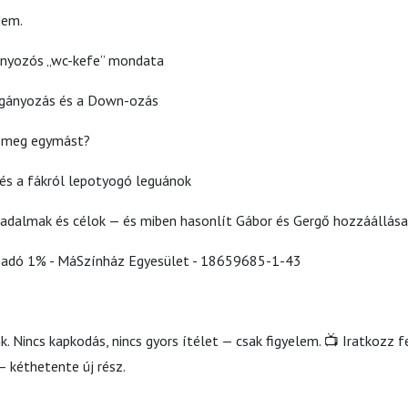
Nem.
gányozós „wc-kefe” mondata
igányozás és a Down-ozás
k meg egymást?
g és a fákról lepotyogó leguánok
adalmak és célok — és miben hasonlít Gábor és Gergő hozzáállás
: adó 1% - MáSzínház Egyesület - 18659685-1-43
. Nincs kapkodás, nincs gyors ítélet — csak figyelem. 📺 Iratkozz fe
— kéthetente új rész.