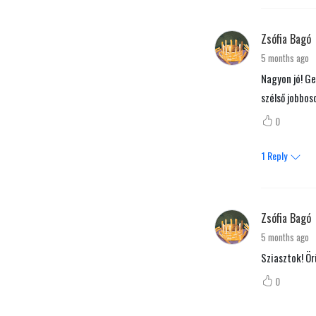
Zsófia Bagó
5 months ago
Nagyon jó! Ge
szélső jobbos
0
1
Reply
Zsófia Bagó
5 months ago
Sziasztok! Ör
0