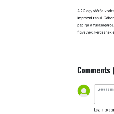
A 2G egy ráérős vodc
imprózni tanul. Gábo
papírja a furaságáró
figyelnek, kérdeznek 
Comments 
Log in to co