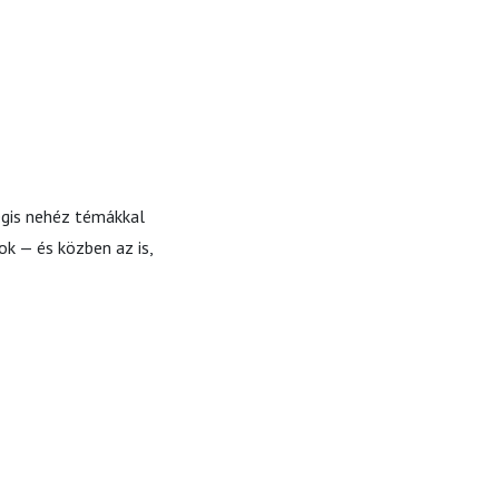
égis nehéz témákkal
ok — és közben az is,