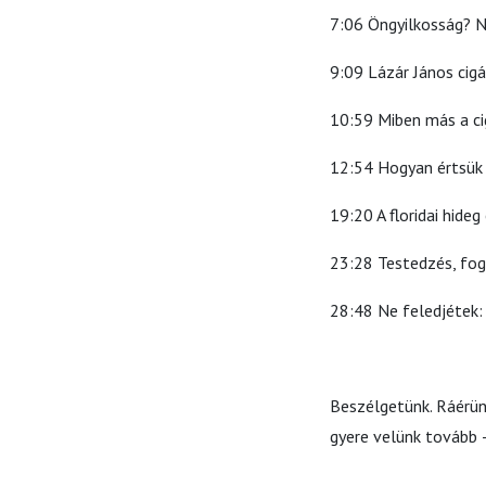
7:06 Öngyilkosság? 
9:09 Lázár János ci
10:59 Miben más a c
12:54 Hogyan értsü
19:20 A floridai hide
23:28 Testedzés, fog
28:48 Ne feledjétek
Beszélgetünk. Ráérünk
gyere velünk tovább 