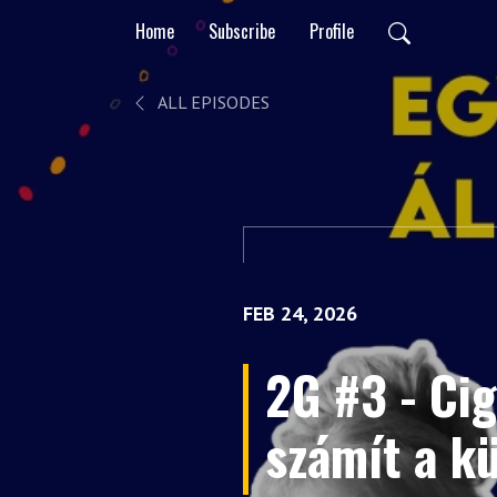
Home
Subscribe
Profile
ALL EPISODES
FEB 24, 2026
2G #3 - Ci
számít a k