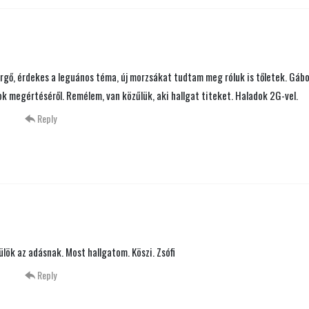
rgő, érdekes a leguános téma, új morzsákat tudtam meg róluk is tőletek. Gábo
ok megértéséről. Remélem, van közűlük, aki hallgat titeket. Haladok 2G-vel.
Reply
ülök az adásnak. Most hallgatom. Köszi. Zsófi
Reply