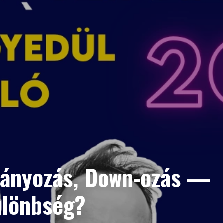
gányozás, Down-ozás —
ülönbség?