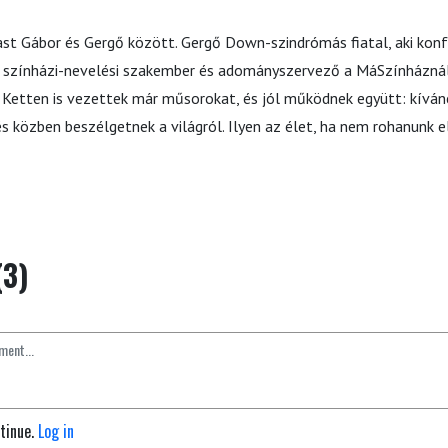
ast Gábor és Gergő között. Gergő Down-szindrómás fiatal, aki konfe
r színházi-nevelési szakember és adományszervező a MáSzínháznál 
l. Ketten is vezettek már műsorokat, és jól működnek együtt: kíván
és közben beszélgetnek a világról. Ilyen az élet, ha nem rohanunk 
(3)
ntinue.
Log in