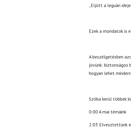
„Eljött a leguán ideje
Ezek a mondatok is e
A beszélgetésben azo
jövünk: biztonságos b
hogyan lehet minderr
Szóba kerül többek 
0:00 A mai témáink
2:03 Elvesztettünk eg