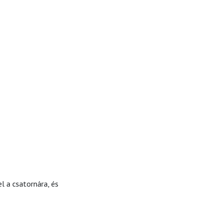
a
l a csatornára, és