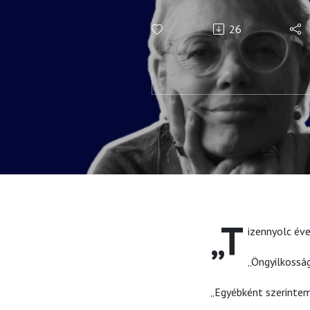
26
„T
izennyolc éve
„Öngyilkossá
„Egyébként szerintem 