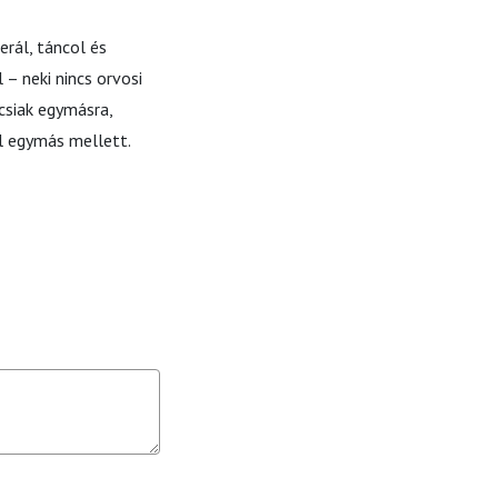
rál, táncol és
– neki nincs orvosi
csiak egymásra,
el egymás mellett.